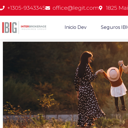
+1305-9343345
office@legit.com
1825 Mai
Inicio Dev
Seguros IB