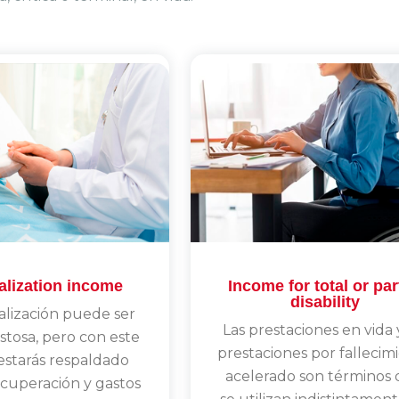
alization income
Income for total or par
disability
alización puede ser
Las prestaciones en vida 
ostosa, pero con este
prestaciones por fallecim
estarás respaldado
acelerado son términos
ecuperación y gastos