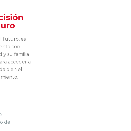
cisión
turo
l futuro, es
enta con
 y su familia
para acceder a
da o en el
imiento.
o
so de