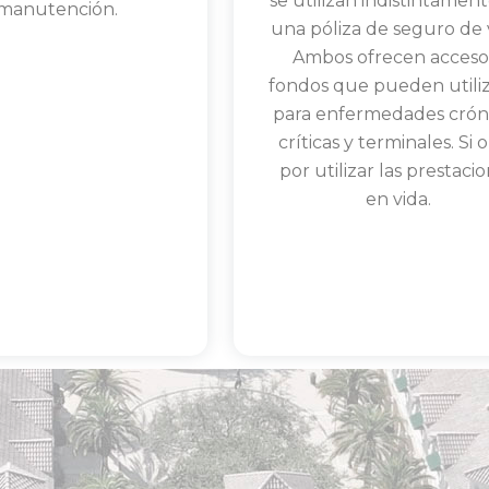
se utilizan indistintamen
manutención.
una póliza de seguro de 
Ambos ofrecen acceso
e
fondos que pueden utili
para enfermedades cróni
críticas y terminales. Si 
por utilizar las prestaci
en vida.
Read More