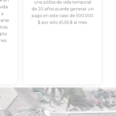
te en
una póliza de vida temporal
vida.
de 20 años puede generar un
 a
pago en este caso de 500.000
zarse
$ por sólo 61,06 $ al mes.
cas,
opta
Read More
ones